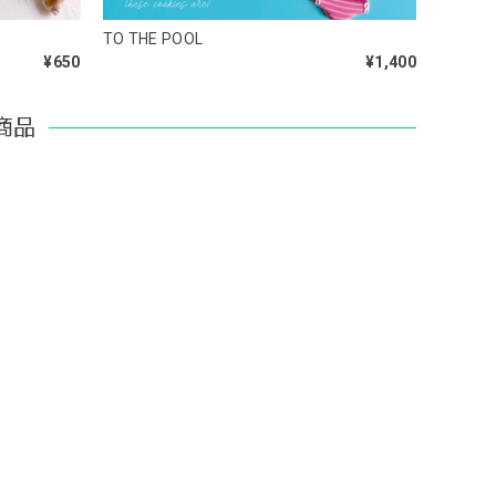
TO THE POOL
¥650
¥1,400
商品