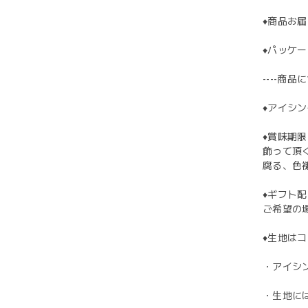
♦︎商品
♦︎パッ
----商品に
♦︎アイ
♦︎賞味期
飾って頂
腐る、色
♦︎ギフト
ご希望の
♦︎生地は
・アイシ
・生地に