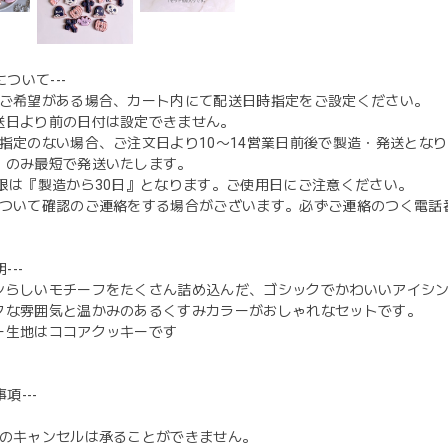
について---
日にご希望がある場合、カート内にて配送日時指定をご設定ください。
送日より前の日付は設定できません。
日時指定のない場合、ご注文日より10〜14営業日前後で製造・発送と
）のみ最短で発送いたします。
期限は『製造から30日』となります。ご使用日にご注意ください。
文について確認のご連絡をする場合がございます。必ずご連絡のつく電
---
ンらしいモチーフをたくさん詰め込んだ、ゴシックでかわいいアイシ
クな雰囲気と温かみのあるくすみカラーがおしゃれなセットです。
ー生地はココアクッキーです
項---
入後のキャンセルは承ることができません。