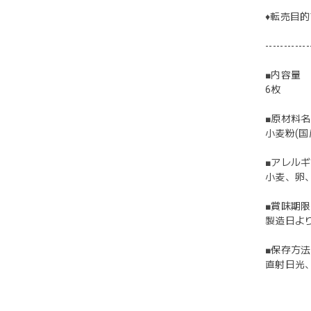
♦︎転売
------------
■内容量
6枚
■原材料名
小麦粉(
■アレル
小麦、卵
■賞味期限
製造日より
■保存方法
直射日光