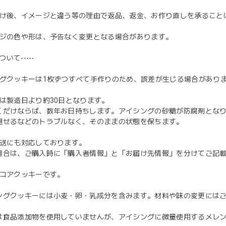
お届け後、イメージと違う等の理由で返品、返金、お作り直しを承ること
ケージの色や形は、予告なく変更となる場合があります。
ついて-----
シングクッキーは1枚ずつすべて手作りのため、誤差が生じる場合があり
限は製造日より約30日となります。
くだけならば、数年お日持ちします。アイシングの砂糖が防腐剤とな
褪せるなどのトラブルなく、そのままの状態を保ちます。
配送にも対応しております。
場合は、ご購入時に「購入者情報」と「お届け先情報」を分けてご記
ココアクッキーです。
ングクッキーには小麦・卵・乳成分を含みます。材料や味の変更には
は食品添加物を使用していませんが、アイシングに微量使用するメレ