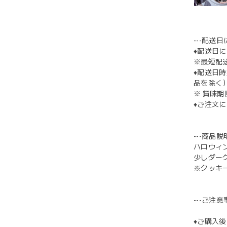
---配送日
♦︎配送
※最短配
♦︎配送
品を除く
※ 賞味
♦︎ご注
---商品説明
ハロウィ
少しダー
※クッキ
---ご注意事
♦︎ご購