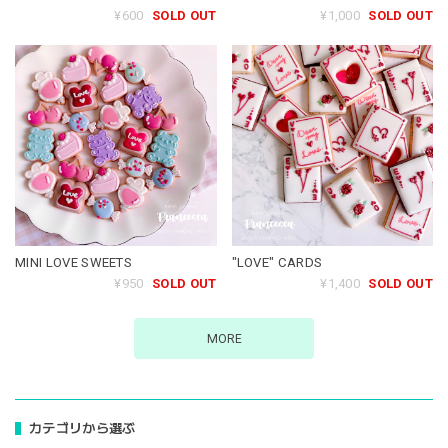
¥600
SOLD OUT
¥1,000
SOLD OUT
MINI LOVE SWEETS
"LOVE" CARDS
¥950
SOLD OUT
¥1,400
SOLD OUT
MORE
カテゴリから選ぶ