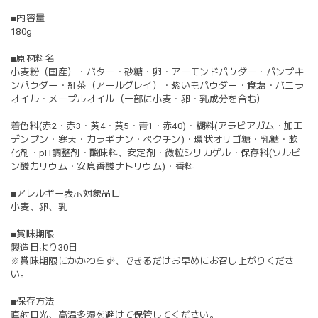
■内容量
180g
■原材料名
小麦粉（国産）・バター・砂糖・卵・アーモンドパウダー・パンプキ
ンパウダー・紅茶（アールグレイ）・紫いもパウダー・食塩・バニラ
オイル・メープルオイル（一部に小麦・卵・乳成分を含む）
着色料(赤2・赤3・黄4・黄5・青1・赤40)・糊料(アラビアガム・加工
デンプン・寒天・カラギナン・ペクチン)・環状オリゴ糖・乳糖・軟
化剤・pH調整剤・酸味料、安定剤・微粒シリカゲル・保存料(ソルビ
ン酸カリウム・安息香酸ナトリウム)・香料
■アレルギー表示対象品目
小麦、卵、乳
■賞味期限
製造日より30日
※賞味期限にかかわらず、できるだけお早めにお召し上がりくださ
い。
■保存方法
直射日光、高温多湿を避けて保管してください。