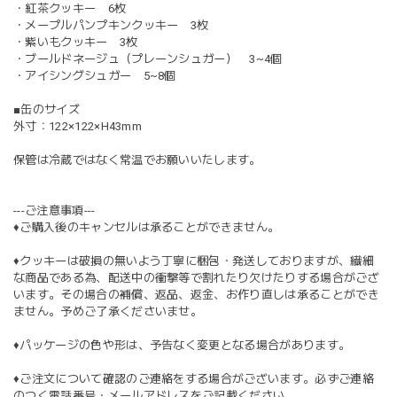
・紅茶クッキー 6枚
・メープルパンプキンクッキー 3枚
・紫いもクッキー 3枚
・ブールドネージュ（プレーンシュガー） 3~4個
・アイシングシュガー 5~8個
■缶のサイズ
外寸：122×122×H43mm
保管は冷蔵ではなく常温でお願いいたします。
---ご注意事項---
♦︎ご購入後のキャンセルは承ることができません。
♦︎クッキーは破損の無いよう丁寧に梱包・発送しておりますが、繊細
な商品である為、配送中の衝撃等で割れたり欠けたりする場合がござ
います。その場合の補償、返品、返金、お作り直しは承ることができ
ません。予めご了承くださいませ。
♦︎パッケージの色や形は、予告なく変更となる場合があります。
♦︎ご注文について確認のご連絡をする場合がございます。必ずご連絡
のつく電話番号・メールアドレスをご記載ください。