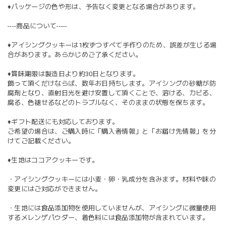
♦︎パッケージの色や形は、予告なく変更となる場合があります。
----商品について-----
♦︎アイシングクッキーは1枚ずつすべて手作りのため、誤差が生じる場
合があります。あらかじめご了承ください。
♦︎賞味期限は製造日より約30日となります。
飾って頂くだけならば、数年お日持ちします。アイシングの砂糖が防
腐剤となり、直射日光を避け安置して頂くことで、溶ける、カビる、
腐る、色褪せるなどのトラブルなく、そのままの状態を保ちます。
♦︎ギフト配送にも対応しております。
ご希望の場合は、ご購入時に「購入者情報」と「お届け先情報」を分
けてご記載ください。
♦︎生地はココアクッキーです。
・アイシングクッキーには小麦・卵・乳成分を含みます。材料や味の
変更にはご対応ができません。
・生地には食品添加物を使用していませんが、アイシングに微量使用
するメレンゲパウダー、着色料には食品添加物が含まれています。