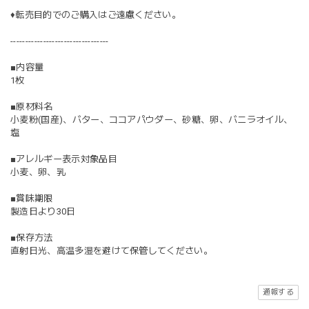
♦︎転売目的でのご購入はご遠慮ください。
---------------------------------
■内容量
1枚
■原材料名
小麦粉(国産)、バター、ココアパウダー、砂糖、卵、バニラオイル、
塩
■アレルギー表示対象品目
小麦、卵、乳
■賞味期限
製造日より30日
■保存方法
直射日光、高温多湿を避けて保管してください。
通報する