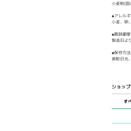
小麦粉(
■アレル
小麦、卵
■賞味期限
製造日より
■保存方法
直射日光
ショップ
す