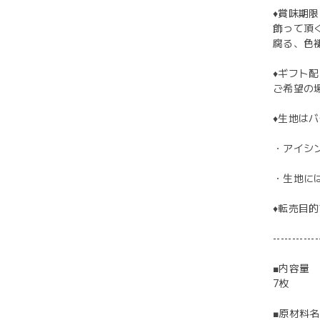
♦︎賞味期
飾って頂
腐る、色
♦︎ギフト
ご希望の
♦︎生地
・アイシ
・生地に
♦︎転売
------------
■内容量
7枚
■原材料名