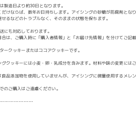
限は製造日より約30日となります。
くだけならば、数年お日持ちします。アイシングの砂糖が防腐剤とな
褪せるなどのトラブルなく、そのままの状態を保ちます。
配送にも対応しております。
場合は、ご購入時に「購入者情報」と「お届け先情報」を分けてご記
はバタークッキーまたはココアクッキーです。
ングクッキーには小麦・卵・乳成分を含みます。材料や味の変更には
は食品添加物を使用していませんが、アイシングに微量使用するメレ
目的でのご購入はご遠慮ください。
---------------------