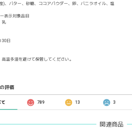
国産)、バター、砂糖、ココアパウダー、卵、バニラオイル、塩
ギー表示対象品目
、乳
30日
、高温多湿を避けて保管してください。
の評価
べて
789
13
3
関連商品