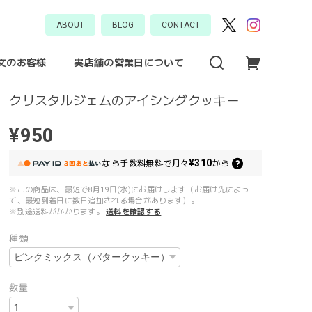
ABOUT
BLOG
CONTACT
文のお客様
実店舗の営業日について
クリスタルジェムのアイシングクッキー
¥950
¥310
なら
手数料無料で
月々
から
※この商品は、最短で8月19日(水)にお届けします（お届け先によっ
て、最短到着日に数日追加される場合があります）。
※別途送料がかかります。
送料を確認する
種類
数量