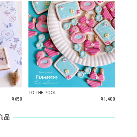
TO THE POOL
¥650
¥1,400
商品