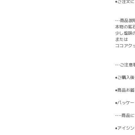
♦︎ご注
---商品説明
本物の鉱
少し塩味
または
ココアク
---ご注意事
♦︎ご購
♦︎商品
♦︎パッ
----商品に
♦︎アイ