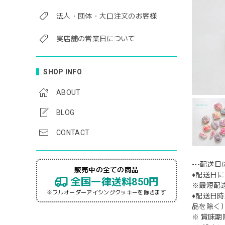
法人・団体・大口注文のお客様
実店舗の営業日について
SHOP INFO
ABOUT
BLOG
CONTACT
---配送日
販売中の全ての商品
♦︎配送
全国一律送料850円
※最短配
※フルオーダーアイシングクッキーを除きます
♦︎配送
品を除く
※ 賞味