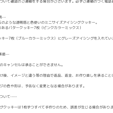
文について確認のご連絡をする場合がございます。必ずご連絡のつく電
---
石のような透明感と色使いのミニサイズアイシングクッキー。
のあるバタークッキー7枚（ピンクカラーミックス）
ッキー7枚（ブルーカラーミックス）にグレーズアイシングを入れてい
項---
入後のキャンセルは承ることができません。
お届け後、イメージと違う等の理由で返品、返金、お作り直しを承ること
ケージの色や形は、予告なく変更となる場合があります。
ついて-----
シングクッキーは1枚ずつすべて手作りのため、誤差が生じる場合があり