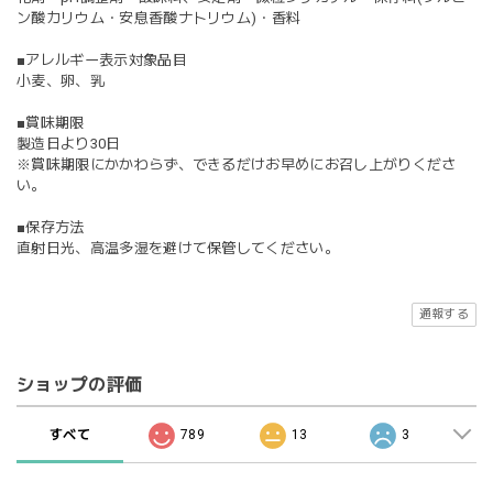
ン酸カリウム・安息香酸ナトリウム)・香料
■アレルギー表示対象品目
小麦、卵、乳
■賞味期限
製造日より30日
※賞味期限にかかわらず、できるだけお早めにお召し上がりくださ
い。
■保存方法
直射日光、高温多湿を避けて保管してください。
通報する
ショップの評価
すべて
789
13
3