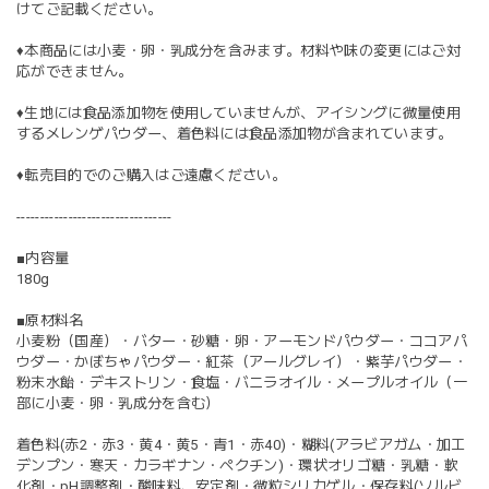
けてご記載ください。
♦︎本商品には小麦・卵・乳成分を含みます。材料や味の変更にはご対
応ができません。
♦︎生地には食品添加物を使用していませんが、アイシングに微量使用
するメレンゲパウダー、着色料には食品添加物が含まれています。
♦︎転売目的でのご購入はご遠慮ください。
---------------------------------
■内容量
180g
■原材料名
小麦粉（国産）・バター・砂糖・卵・アーモンドパウダー・ココアパ
ウダー・かぼちゃパウダー・紅茶（アールグレイ）・紫芋パウダー・
粉末水飴・デキストリン・食塩・バニラオイル・メープルオイル（一
部に小麦・卵・乳成分を含む）
着色料(赤2・赤3・黄4・黄5・青1・赤40)・糊料(アラビアガム・加工
デンプン・寒天・カラギナン・ペクチン)・環状オリゴ糖・乳糖・軟
化剤・pH調整剤・酸味料、安定剤・微粒シリカゲル・保存料(ソルビ